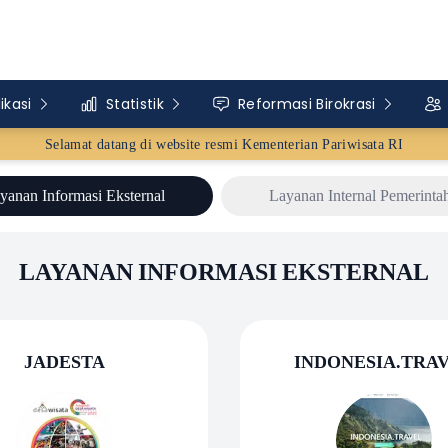
ikasi
Statistik
Reformasi Birokrasi
Selamat datang di website resmi
Kementerian Pariwisata RI
yanan Informasi Eksternal
Layanan Internal Pemerinta
LAYANAN INFORMASI EKSTERNAL
JADESTA
INDONESIA.TRA
J
I