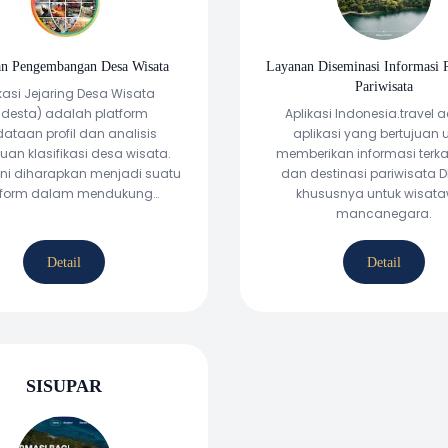
n Pengembangan Desa Wisata
Layanan Diseminasi Informasi 
Pariwisata
kasi Jejaring Desa Wisata
adesta) adalah platform
Aplikasi Indonesia.travel 
ataan profil dan analisis
aplikasi yang bertujuan 
uan klasifikasi desa wisata.
memberikan informasi terkai
 ini diharapkan menjadi suatu
dan destinasi pariwisata 
tform dalam mendukung
khususnya untuk wisat
mbangunan Satu Data
mancanegara.
wisataan Nasional sebagai
ibusi data dukung kegiatan
Detail
Detail
gembangan desa wisata.
SISUPAR