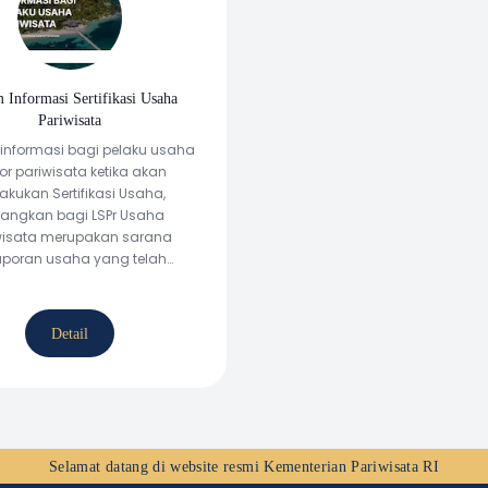
S
m Informasi Sertifikasi Usaha
Pariwisata
informasi bagi pelaku usaha
or pariwisata ketika akan
akukan Sertifikasi Usaha,
angkan bagi LSPr Usaha
wisata merupakan sarana
aporan usaha yang telah
rtifikasi dan sebagai media
promosi.
Detail
Selamat datang di website resmi
Kementerian Pariwisata RI