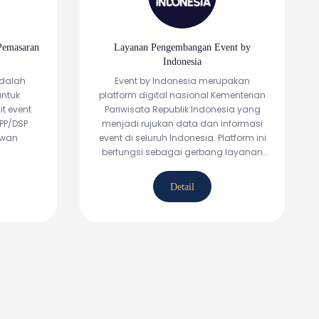
Pemasaran
Layanan Pengembangan Event by
Indonesia
adalah
Event by Indonesia merupakan
untuk
platform digital nasional Kementerian
t event
Pariwisata Republik Indonesia yang
DPP/DSP
menjadi rujukan data dan informasi
awan
event di seluruh Indonesia. Platform ini
berfungsi sebagai gerbang layanan
pendukung ekosistem
penyelenggaraan event di lingkup
Detail
daerah, nasional, maupun
internasional, melalui tujuh pilar
Wonderful Event: Music, Creative,
Culinary, Sport & Wellness, Art & Culture,
Carnaval, serta MICE.