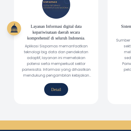
S
Layanan Informasi digital data
Siste
kepariwisataan daerah secara
komprehensif di seluruh Indonesia.
Sumber 
Aplikasi Sisparnas memanfaatkan
sekt
teknologi big data dan pendekatan
mel
adaptif, layanan ini memetakan
sed
potensi serta memperkuat sektor
Pari
pariwisata. Informasi yang dihasilkan
pel
mendukung pengambilan kebijakan
terse
bagi pemerintah daerah dan pelaku
industri pariwisata, sejalan dengan
Detail
amanat Undang-Undang No. 10
Tahun 2009 tentang Kepariwisataan.
Sebagai pendukung tata kelola
kepariwisataan, data yang terintegrasi
berkontribusi dalam mewujudkan
destinasi wisata serta infrastruktur
yang berkualitas dan berkelanjutan.