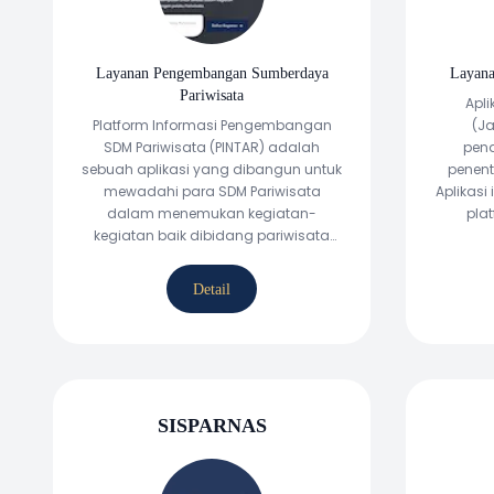
Layanan Pengembangan Sumberdaya
Layana
Pariwisata
Apli
Platform Informasi Pengembangan
(J
SDM Pariwisata (PINTAR) adalah
pend
sebuah aplikasi yang dibangun untuk
penent
mewadahi para SDM Pariwisata
Aplikasi
dalam menemukan kegiatan-
pla
kegiatan baik dibidang pariwisata
pe
yang diselenggarakan oleh Kemenpar
Kepari
RI yang bertujuan untuk
kontr
Detail
pengembangan kualitas dari SDM
pen
Pariwisata Indonesia.
SISPARNAS