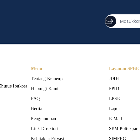
Menu
Layanan SPBE
Tentang Kemenpar
JDIH
Khusus Ibukota
Hubungi Kami
PPID
FAQ
LPSE
Berita
Lapor
Pengumuman
E-Mail
Link Direktori
SBM Poltekpar
Kebijakan Privasi
SIMPEG