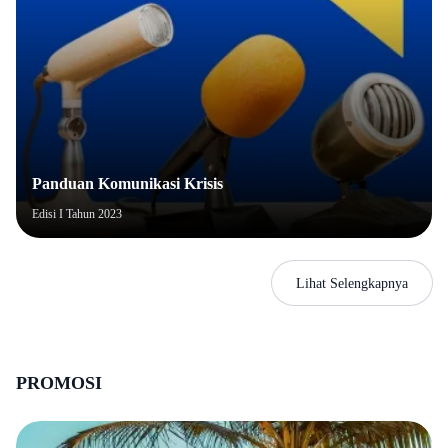
SULAWESI BARAT
MALUKU
MALUKU UTARA
PAPUA BARAT
PAPUA BARAT DAYA
Panduan Komunikasi Krisis
PAPUA
Edisi I
Tahun
2023
PAPUA SELATAN
PAPUA TENGAH
Lihat Selengkapnya
PAPUA PEGUNUNGAN
PROMOSI