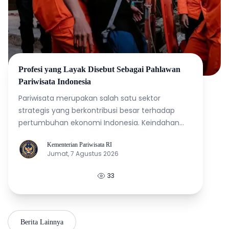
Profesi yang Layak Disebut Sebagai Pahlawan
Pariwisata Indonesia
Pariwisata merupakan salah satu sektor
strategis yang berkontribusi besar terhadap
pertumbuhan ekonomi Indonesia. Keindahan
alam, kekayaan budaya, serta keramahan
Kementerian Pariwisata RI
masyarakat menjadi daya tarik utama yang
K
Jumat, 7 Agustus 2026
mengundang wisatawan domestik maupun
mancanegara. Namun, di balik pengalaman
33
menyenangkan yang dirasakan wisatawan,
terdapat banyak profesi yang bekerja tanpa
lelah untuk memastikan setiap perjalanan
berlangsung aman, nyaman, dan berkesan.
Berita Lainnya