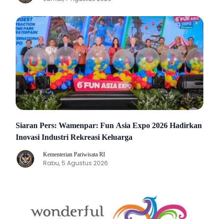
Siaran Pers: Wamenpar: Fun Asia Expo 2026 Hadirkan
Inovasi Industri Rekreasi Keluarga
Kementerian Pariwisata RI
K
Rabu, 5 Agustus 2026