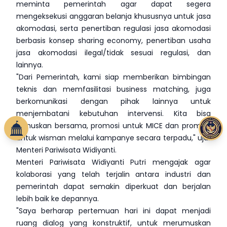
meminta pemerintah agar dapat segera
mengeksekusi anggaran belanja khususnya untuk jasa
akomodasi, serta penertiban regulasi jasa akomodasi
berbasis konsep sharing economy, penertiban usaha
jasa akomodasi ilegal/tidak sesuai regulasi, dan
lainnya.
"Dari Pemerintah, kami siap memberikan bimbingan
teknis dan memfasilitasi business matching, juga
berkomunikasi dengan pihak lainnya untuk
menjembatani kebutuhan intervensi. Kita bisa
rumuskan bersama, promosi untuk MICE dan promosi
untuk wisman melalui kampanye secara terpadu," ujar
Menteri Pariwisata Widiyanti.
Menteri Pariwisata Widiyanti Putri mengajak agar
kolaborasi yang telah terjalin antara industri dan
pemerintah dapat semakin diperkuat dan berjalan
lebih baik ke depannya.
"Saya berharap pertemuan hari ini dapat menjadi
ruang dialog yang konstruktif, untuk merumuskan