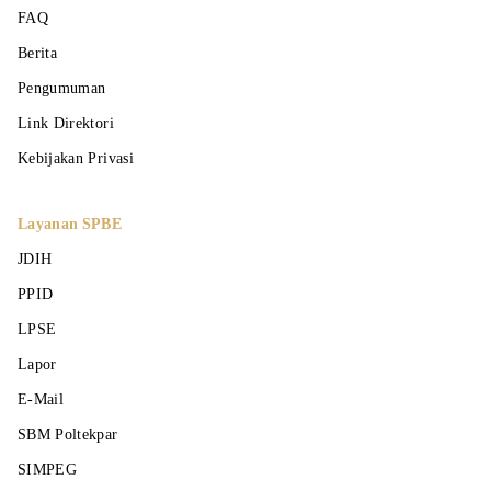
FAQ
Berita
Pengumuman
Link Direktori
Kebijakan Privasi
Layanan SPBE
JDIH
PPID
LPSE
Lapor
E-Mail
SBM Poltekpar
SIMPEG