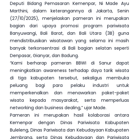
Deputi Bidang Pemasaran Kemenpar, Ni Made Ayu
Marthini, dalam keterangannya di Jakarta, Senin
(27/10/2025), menjelaskan pameran ini merupakan
bagian dari upaya promosi program pariwisata
Banyuwangi, Bali Barat, dan Bali Utara (3B) guna
mendistribusikan wisatawan yang selama ini masih
banyak terkonsentrasi di Bali bagian selatan seperti
Denpasar, Gianyar, dan Badung.
“Kami berharap pameran BBWI di Sanur dapat
meningkatkan awareness terhadap daya tarik wisata
di tiga kabupaten tersebut, sekaligus membuka
peluang bagi para pelaku industri untuk
memperkenalkan dan menawarkan paket-paket
wisata kepada masyarakat, serta memperluas
networking dan business dealing,” ujar Made.
Pameran ini merupakan hasil kolaborasi antara
Kemenpar dengan Dinas Pariwisata Kabupaten
Buleleng, Dinas Pariwisata dan Kebudayaan Kabupaten
Jembrana, serta Dinas Kebudayaan dan Pariwisata