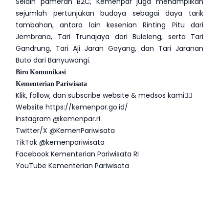
Selain pameran B2C, Kemenpar juga menampilkan
sejumlah pertunjukan budaya sebagai daya tarik
tambahan, antara lain kesenian Rinting Pitu dari
Jembrana, Tari Trunajaya dari Buleleng, serta Tari
Gandrung, Tari Aji Jaran Goyang, dan Tari Jaranan
Buto dari Banyuwangi.
Biro Komunikasi
Kementerian Pariwisata
Klik, follow, dan subscribe website & medsos kami👇🏻
Website https://kemenpar.go.id/
Instagram @kemenpar.ri
Twitter/X @KemenPariwisata
TikTok @kemenpariwisata
Facebook Kementerian Pariwisata RI
YouTube Kementerian Pariwisata