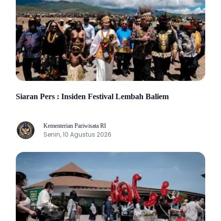
Siaran Pers : Insiden Festival Lembah Baliem
Kementerian Pariwisata RI
K
Senin, 10 Agustus 2026