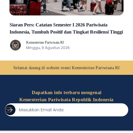
Siaran Pers: Catatan Semester I 2026 Pariwisata
Indonesia, Tumbuh Positif dan Tingkat Resiliensi Tinggi
Kementerian Pariwisata RI
K
Minggu, 9 Agustus 2026
Selamat datang di website resmi
Kementerian Pariwisata RI
Dapatkan info terbaru mengenai
Kementerian Pariwisata Republik Indonesia