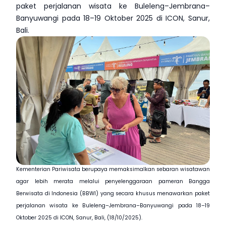
paket perjalanan wisata ke Buleleng–Jembrana–
Banyuwangi pada 18–19 Oktober 2025 di ICON, Sanur,
Bali.
Kementerian Pariwisata berupaya memaksimalkan sebaran wisatawan
agar lebih merata melalui penyelenggaraan pameran Bangga
Berwisata di Indonesia (BBWI) yang secara khusus menawarkan paket
perjalanan wisata ke Buleleng–Jembrana–Banyuwangi pada 18–19
Oktober 2025 di ICON, Sanur, Bali, (18/10/2025).