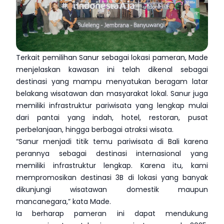
Terkait pemilihan Sanur sebagai lokasi pameran, Made
menjelaskan kawasan ini telah dikenal sebagai
destinasi yang mampu menyatukan beragam latar
belakang wisatawan dan masyarakat lokal. Sanur juga
memiliki infrastruktur pariwisata yang lengkap mulai
dari pantai yang indah, hotel, restoran, pusat
perbelanjaan, hingga berbagai atraksi wisata.
“Sanur menjadi titik temu pariwisata di Bali karena
perannya sebagai destinasi internasional yang
memiliki infrastruktur lengkap. Karena itu, kami
mempromosikan destinasi 3B di lokasi yang banyak
dikunjungi wisatawan domestik maupun
mancanegara,” kata Made.
Ia berharap pameran ini dapat mendukung