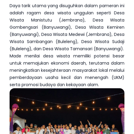
Daya tarik utama yang disuguhkan dalam pameran ini
adalah ragam desa wisata unggulan seperti Desa
Wisata Manistutu (Jembrana), Desa Wisata
Gombengsari (Banyuwangi), Desa Wisata Kemiren
(Banyuwangi), Desa Wisata Medewi (Jembrana), Desa
Wisata Sambangan (Buleleng), Desa Wisata Sudaji
(Buleleng), dan Desa Wisata Tamansari (Banyuwangi).
Made menilai desa wisata memiliki potensi besar
untuk memajukan ekonomi daerah, terutama dalam
meningkatkan kesejahteraan masyarakat lokal melalui
pemberdayaan usaha kecil dan menengah (UKM)
serta promosi budaya dan kekayaan alam.