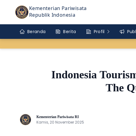
Kementerian Pariwisata
Republik Indonesia
Beranda
Berita
Profil
Publ
Indonesia Tourism
The Qu
Kementerian Pariwisata RI
K
Kamis, 20 November 2025