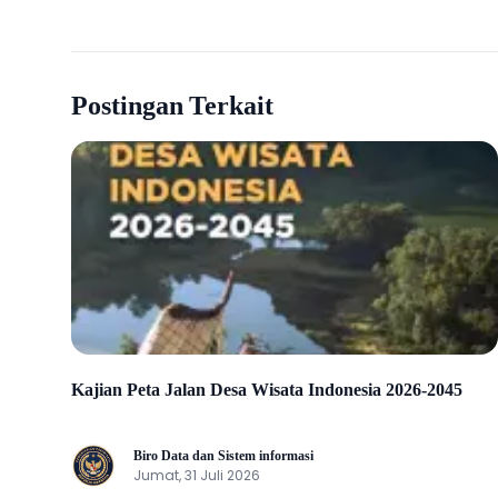
Postingan Terkait
Kajian Peta Jalan Desa Wisata Indonesia 2026-2045
Biro Data dan Sistem informasi
B
Jumat, 31 Juli 2026