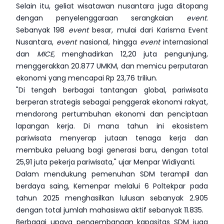
Selain itu, geliat wisatawan nusantara juga ditopang
dengan penyelenggaraan serangkaian
event
.
Sebanyak 198
event
besar, mulai dari Karisma Event
Nusantara,
event
nasional, hingga
event
internasional
dan
MICE
, menghadirkan 12,20 juta pengunjung,
menggerakkan 20.877 UMKM, dan memicu perputaran
ekonomi yang mencapai Rp 23,76 triliun.
"Di tengah berbagai tantangan global, pariwisata
berperan strategis sebagai penggerak ekonomi rakyat,
mendorong pertumbuhan ekonomi dan penciptaan
lapangan kerja. Di mana tahun ini ekosistem
pariwisata menyerap jutaan tenaga kerja dan
membuka peluang bagi generasi baru, dengan total
25,91 juta pekerja pariwisata," ujar Menpar Widiyanti.
Dalam mendukung pemenuhan SDM terampil dan
berdaya saing, Kemenpar melalui 6 Poltekpar pada
tahun 2025 menghasilkan lulusan sebanyak 2.905
dengan total jumlah mahasiswa aktif sebanyak 11.835.
Berbagai upaya pengembangan kapasitas SDM juga