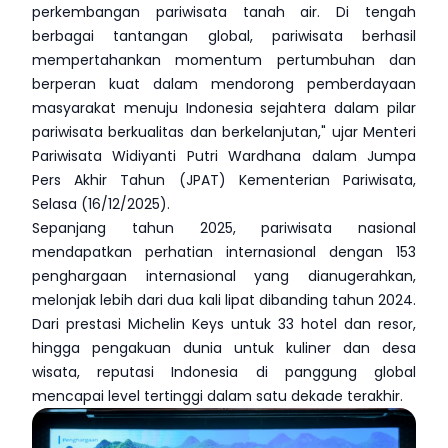
perkembangan pariwisata tanah air. Di tengah
berbagai tantangan global, pariwisata berhasil
mempertahankan momentum pertumbuhan dan
berperan kuat dalam mendorong pemberdayaan
masyarakat menuju Indonesia sejahtera dalam pilar
pariwisata berkualitas dan berkelanjutan," ujar Menteri
Pariwisata Widiyanti Putri Wardhana dalam Jumpa
Pers Akhir Tahun (JPAT) Kementerian Pariwisata,
Selasa (16/12/2025).
Sepanjang tahun 2025, pariwisata nasional
mendapatkan perhatian internasional dengan 153
penghargaan internasional yang dianugerahkan,
melonjak lebih dari dua kali lipat dibanding tahun 2024.
Dari prestasi Michelin Keys untuk 33 hotel dan resor,
hingga pengakuan dunia untuk kuliner dan desa
wisata, reputasi Indonesia di panggung global
mencapai level tertinggi dalam satu dekade terakhir.