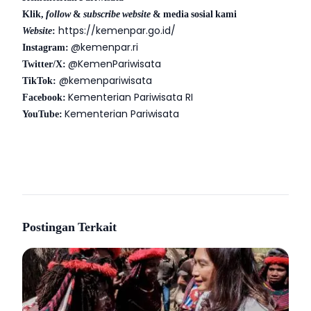
Klik,
follow
&
subscribe
website
& media sosial kami
Website
:
https://kemenpar.go.id/
Instagram:
@kemenpar.ri
Twitter/X:
@KemenPariwisata
TikTok:
@kemenpariwisata
Facebook:
Kementerian Pariwisata RI
YouTube:
Kementerian Pariwisata
Postingan Terkait