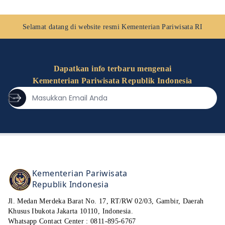
Selamat datang di website resmi
Kementerian Pariwisata RI
Dapatkan info terbaru mengenai
Kementerian Pariwisata Republik Indonesia
Kementerian Pariwisata
Republik Indonesia
Jl. Medan Merdeka Barat No. 17, RT/RW 02/03, Gambir, Daerah
Khusus Ibukota Jakarta 10110, Indonesia.
Whatsapp Contact Center :
0811-895-6767