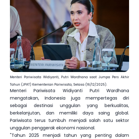
Menteri Pariwisata Widiyanti, Putri Wardhana saat Jumpa Pers Akhir
Tahun (JPAT) Kementerian Pariwisata, Selasa (16/12/2025).
Menteri Pariwisata Widiyanti Putri Wardhana
mengatakan, Indonesia juga mempertegas diri
sebagai destinasi unggulan yang berkualitas,
berkelanjutan, dan memiliki daya saing global.
Pariwisata terus tumbuh menjadi salah satu sektor
unggulan penggerak ekonomi nasional.
"Tahun 2025 menjadi tahun yang penting dalam